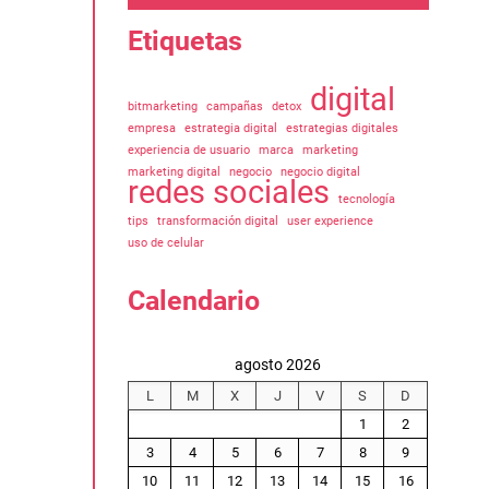
Etiquetas
digital
bitmarketing
campañas
detox
empresa
estrategia digital
estrategias digitales
experiencia de usuario
marca
marketing
marketing digital
negocio
negocio digital
redes sociales
tecnología
tips
transformación digital
user experience
uso de celular
Calendario
agosto 2026
L
M
X
J
V
S
D
1
2
3
4
5
6
7
8
9
10
11
12
13
14
15
16