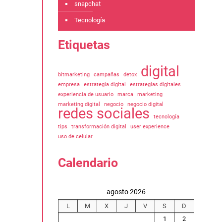
snapchat
Tecnología
Etiquetas
digital
bitmarketing
campañas
detox
empresa
estrategia digital
estrategias digitales
experiencia de usuario
marca
marketing
marketing digital
negocio
negocio digital
redes sociales
tecnología
tips
transformación digital
user experience
uso de celular
Calendario
agosto 2026
L
M
X
J
V
S
D
1
2