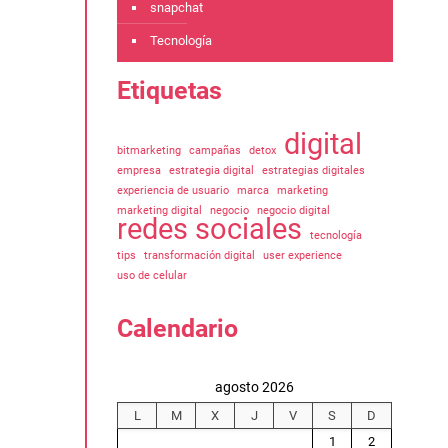
snapchat
Tecnología
Etiquetas
digital
bitmarketing
campañas
detox
empresa
estrategia digital
estrategias digitales
experiencia de usuario
marca
marketing
marketing digital
negocio
negocio digital
redes sociales
tecnología
tips
transformación digital
user experience
uso de celular
Calendario
agosto 2026
L
M
X
J
V
S
D
1
2