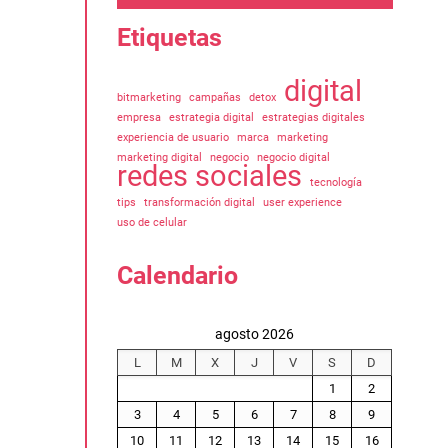
Etiquetas
digital
bitmarketing
campañas
detox
empresa
estrategia digital
estrategias digitales
experiencia de usuario
marca
marketing
marketing digital
negocio
negocio digital
redes sociales
tecnología
tips
transformación digital
user experience
uso de celular
Calendario
agosto 2026
L
M
X
J
V
S
D
1
2
3
4
5
6
7
8
9
10
11
12
13
14
15
16