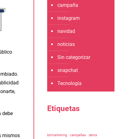
campaña
instagram
navidad
noticias
úblico
Sin categorizar
snapchat
cambiado.
ublicidad
Tecnología
ionarte,
Etiquetas
a debe
us mismos
bitmarketing
campañas
detox