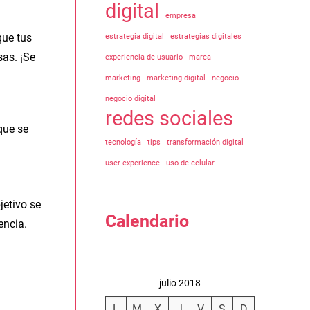
digital
empresa
ue tus
estrategia digital
estrategias digitales
sas. ¡Se
experiencia de usuario
marca
marketing
marketing digital
negocio
negocio digital
redes sociales
que se
tecnología
tips
transformación digital
user experience
uso de celular
jetivo se
Calendario
encia.
julio 2018
L
M
X
J
V
S
D