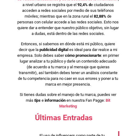
a nivel urbano se registra que el
92,4% d
e ciudadanos
acceden a redes sociales por medio de sus teléfonos
móviles; mientras que en la zona rural el
82,88%
de
personas con celular accede a las redes sociales. Esto nos
quiere dar a entender que nuestro público objetivo, sin lugar
a dudas, está dentro de las redes sociales.
Entonces, si sabemos en dónde está mi público, quiere
decir que la
publicidad digital
es ideal para dar realce a mi
empresa. Solo debes saber
cómo promocionarte
: en primer
lugar analizar a tu público y darle un contenido adecuado
(de acuerdo a tu marca y al mensaje que quieras
transmitir), así también debes tener un análisis constante
de tu competencia para no caer en sus errores y poner a tu
marca en mejor presencia.
Si tienes dudas sobre el manejo de tu marca, puedes ver
más
tips
e
información
en nuestra Fan Pagge:
Bit
Marketing
Últimas Entradas
El uso de influencers como parte de tu